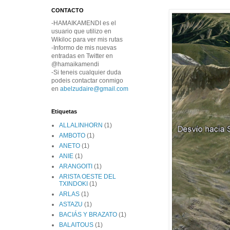
CONTACTO
-HAMAIKAMENDI es el
usuario que utilizo en
Wikiloc para ver mis rutas
-Informo de mis nuevas
entradas en Twitter en
@hamaikamendi
-Si teneis cualquier duda
podeis contactar conmigo
en
abelzudaire@gmail.com
Etiquetas
ALLALINHORN
(1)
AMBOTO
(1)
ANETO
(1)
ANIE
(1)
ARANGOITI
(1)
ARISTA OESTE DEL
TXINDOKI
(1)
ARLAS
(1)
ASTAZU
(1)
BACIÁS Y BRAZATO
(1)
BALAITOUS
(1)