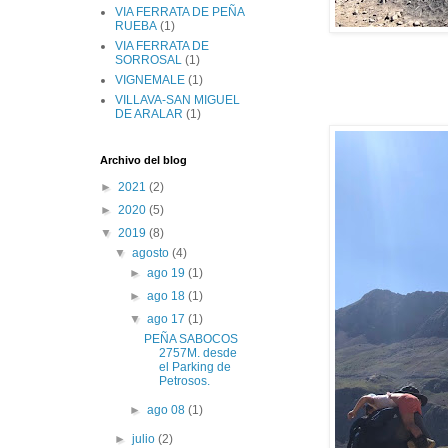
VIA FERRATA DE PEÑA
RUEBA
(1)
VIA FERRATA DE
SORROSAL
(1)
VIGNEMALE
(1)
VILLAVA-SAN MIGUEL
DE ARALAR
(1)
Archivo del blog
►
2021
(2)
►
2020
(5)
▼
2019
(8)
▼
agosto
(4)
►
ago 19
(1)
►
ago 18
(1)
▼
ago 17
(1)
PEÑA SABOCOS
2757M. desde
el Parking de
Petrosos.
►
ago 08
(1)
►
julio
(2)