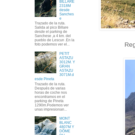
BILLARE
2318M
desde
Sanches
e
Trazado de la ruta.
Salida al pico Billare
desde el parking de
Sanchese ,a 4 km. del
pueblo de Lescun .En la
Reg
foto podemos ver el...
PETIT
ASTAZU
3012M. Y
GRAN
ASTAZU
3071M.d
esde Pineta
Trazado de la ruta.
Después de varias
horas de coche nos
encontramos en el
parking de Pineta
1290m.Podemos ver
unas impresionan...
MONT
BLANC
4807M Y
DÔME