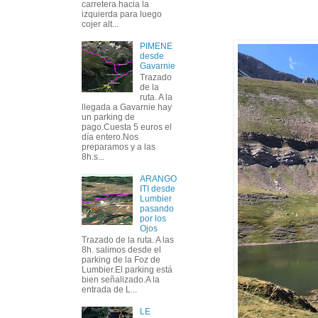
carretera hacia la
izquierda para luego
cojer alt...
PIMENE
desde
Gavarnie
Trazado
de la
ruta. A la
llegada a Gavarnie hay
un parking de
pago.Cuesta 5 euros el
día entero.Nos
preparamos y a las
8h.s...
ARANGO
ITI desde
Lumbier
pasando
por los
Ojos
Trazado de la ruta. A las
8h. salimos desde el
parking de la Foz de
Lumbier.El parking está
bien señalizado.A la
entrada de L...
LE