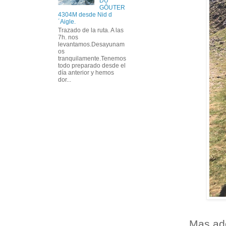
DU
GÔUTER
4304M desde Nid d
´Aigle.
Trazado de la ruta. A las
7h. nos
levantamos.Desayunam
os
tranquilamente.Tenemos
todo preparado desde el
día anterior y hemos
dor...
Mas ade