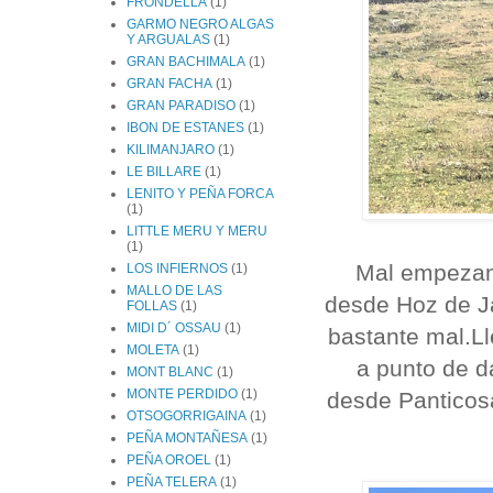
FRONDELLA
(1)
GARMO NEGRO ALGAS
Y ARGUALAS
(1)
GRAN BACHIMALA
(1)
GRAN FACHA
(1)
GRAN PARADISO
(1)
IBON DE ESTANES
(1)
KILIMANJARO
(1)
LE BILLARE
(1)
LENITO Y PEÑA FORCA
(1)
LITTLE MERU Y MERU
(1)
Mal empezamo
LOS INFIERNOS
(1)
MALLO DE LAS
desde Hoz de J
FOLLAS
(1)
MIDI D´ OSSAU
(1)
bastante mal.L
MOLETA
(1)
a punto de d
MONT BLANC
(1)
MONTE PERDIDO
(1)
desde Panticos
OTSOGORRIGAINA
(1)
PEÑA MONTAÑESA
(1)
PEÑA OROEL
(1)
PEÑA TELERA
(1)