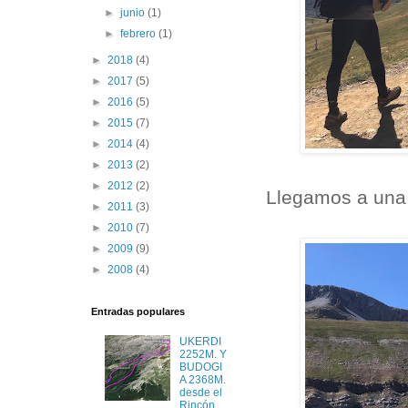
►
junio
(1)
►
febrero
(1)
►
2018
(4)
►
2017
(5)
►
2016
(5)
►
2015
(7)
►
2014
(4)
►
2013
(2)
►
2012
(2)
Llegamos a una 
►
2011
(3)
►
2010
(7)
►
2009
(9)
►
2008
(4)
Entradas populares
UKERDI
2252M. Y
BUDOGI
A 2368M.
desde el
Rincón