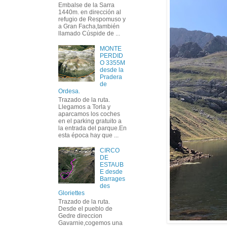
Embalse de la Sarra
1440m. en dirección al
refugio de Respomuso y
a Gran Facha,también
llamado Cúspide de ...
MONTE
PERDID
O 3355M
desde la
Pradera
de
Ordesa.
Trazado de la ruta.
Llegamos a Torla y
aparcamos los coches
en el parking gratuito a
la entrada del parque.En
esta época hay que ...
CIRCO
DE
ESTAUB
E desde
Barrages
des
Gloriettes
Trazado de la ruta.
Desde el pueblo de
Gedre direccion
Gavarnie,cogemos una