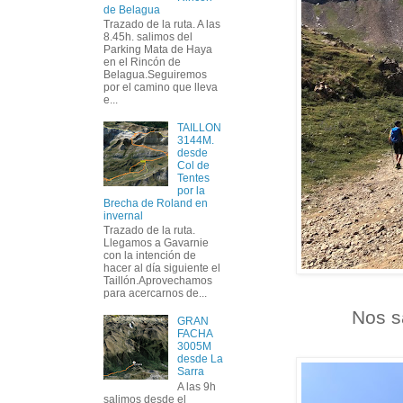
de Belagua
Trazado de la ruta. A las
8.45h. salimos del
Parking Mata de Haya
en el Rincón de
Belagua.Seguiremos
por el camino que lleva
e...
TAILLON
3144M.
desde
Col de
Tentes
por la
Brecha de Roland en
invernal
Trazado de la ruta.
Llegamos a Gavarnie
con la intención de
hacer al día siguiente el
Taillón.Aprovechamos
para acercarnos de...
Nos s
GRAN
FACHA
3005M
desde La
Sarra
A las 9h
salimos desde el