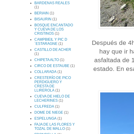
BARDENAS REALES
(1)
BERIAIN
(1)
BISAURIN
(1)
BOSQUE ENCANTADO
Y CUEVA DE LOS
CRISTINOS
(1)
CAMPBIEIL Y PIC D
Después de 4h.
´ESTARAGNE
(1)
CASTILLO DE ACHER
hay que ir h
(1)
asfaltada de
CHIPETA ALTO
(1)
CIRCO DE ESTAUBE
(1)
estado. En es
COLLARADA
(1)
CRESTERÍO DE PICO
PERDIGUERO Y
CRESTA DE
LLIREROLA
(1)
CUEVA DE HIELO DE
LECHERINES
(1)
CULFREDA
(1)
DOME DE NIEGE
(1)
ESPELUNGA
(1)
FAJA DE LAS FLORES Y
TOZAL DE MALLO
(1)