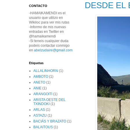
DESDE EL
CONTACTO
-HAMAIKAMENDI es el
usuario que utilizo en
Wikiloc para ver mis rutas
-Informo de mis nuevas
entradas en Twitter en
@hamaikamendi
-Si teneis cualquier duda
podeis contactar conmigo
en
abelzudaire@gmail.com
Etiquetas
ALLALINHORN
(1)
AMBOTO
(1)
ANETO
(1)
ANIE
(1)
ARANGOITI
(1)
ARISTA OESTE DEL
TXINDOKI
(1)
ARLAS
(1)
ASTAZU
(1)
BACIÁS Y BRAZATO
(1)
BALAITOUS
(1)