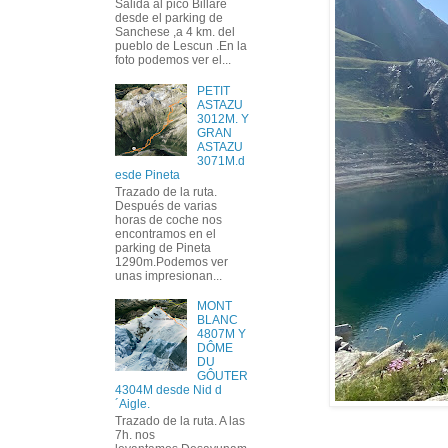
Salida al pico Billare
desde el parking de
Sanchese ,a 4 km. del
pueblo de Lescun .En la
foto podemos ver el...
PETIT
ASTAZU
3012M. Y
GRAN
ASTAZU
3071M.d
esde Pineta
Trazado de la ruta.
Después de varias
horas de coche nos
encontramos en el
parking de Pineta
1290m.Podemos ver
unas impresionan...
MONT
BLANC
4807M Y
DÔME
DU
GÔUTER
4304M desde Nid d
´Aigle.
Trazado de la ruta. A las
7h. nos