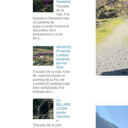
Gavarnie
Trazado
de la
ruta. A la
llegada a Gavarnie hay
un parking de
pago.Cuesta 5 euros el
día entero.Nos
preparamos y a las
8h.s...
ARANGO
ITI desde
Lumbier
pasando
por los
Ojos
Trazado de la ruta. A las
8h. salimos desde el
parking de la Foz de
Lumbier.El parking está
bien señalizado.A la
entrada de L...
LE
BILLARE
2318M
desde
Sanches
e
Trazado de la ruta.