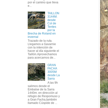
por el camino que lleva
e...
TAILLON
3144M.
desde
Col de
Tentes
por la
Brecha de Roland en
invernal
Trazado de la ruta.
Llegamos a Gavarnie
con la intención de
hacer al día siguiente el
Taillón.Aprovechamos
para acercarnos de...
GRAN
FACHA
3005M
desde La
Sarra
A las 9h
salimos desde el
Embalse de la Sarra
1440m. en dirección al
refugio de Respomuso y
a Gran Facha,también
llamado Cúspide de ...