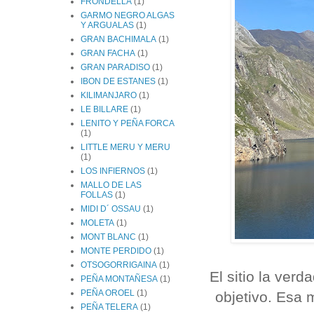
FRONDELLA
(1)
GARMO NEGRO ALGAS
Y ARGUALAS
(1)
GRAN BACHIMALA
(1)
GRAN FACHA
(1)
GRAN PARADISO
(1)
IBON DE ESTANES
(1)
KILIMANJARO
(1)
LE BILLARE
(1)
LENITO Y PEÑA FORCA
(1)
LITTLE MERU Y MERU
(1)
LOS INFIERNOS
(1)
MALLO DE LAS
FOLLAS
(1)
MIDI D´ OSSAU
(1)
MOLETA
(1)
MONT BLANC
(1)
MONTE PERDIDO
(1)
OTSOGORRIGAINA
(1)
El sitio la ver
PEÑA MONTAÑESA
(1)
PEÑA OROEL
(1)
objetivo. Esa
PEÑA TELERA
(1)