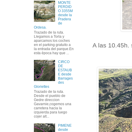
MONTE
PERDID
O 3355M
desde la
Pradera
de
Ordesa.
Trazado de la ruta.
Llegamos a Torla y
aparcamos los coches
A las 10.45h.
en el parking gratuito a
la entrada del parque.En
esta época hay que ...
CIRCO
DE
ESTAUB
E desde
Barrages
des
Gloriettes
Trazado de la ruta.
Desde el pueblo de
Gedre direccion
Gavarnie,cogemos una
carretera hacia la
izquierda para luego
cojer alt...
PIMENE
desde