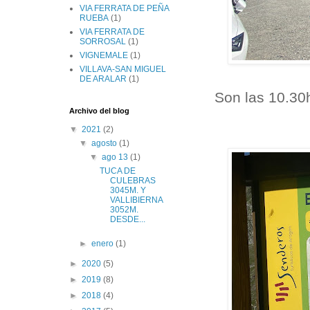
VIA FERRATA DE PEÑA
RUEBA
(1)
VIA FERRATA DE
SORROSAL
(1)
VIGNEMALE
(1)
VILLAVA-SAN MIGUEL
DE ARALAR
(1)
Son las 10.30h
Archivo del blog
▼
2021
(2)
▼
agosto
(1)
▼
ago 13
(1)
TUCA DE
CULEBRAS
3045M. Y
VALLIBIERNA
3052M.
DESDE...
►
enero
(1)
►
2020
(5)
►
2019
(8)
►
2018
(4)