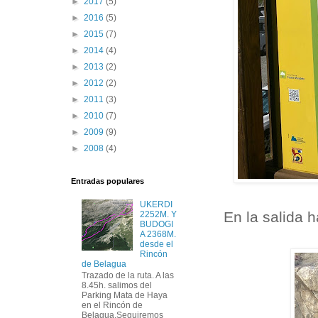
►
2017
(5)
►
2016
(5)
►
2015
(7)
►
2014
(4)
►
2013
(2)
►
2012
(2)
►
2011
(3)
►
2010
(7)
►
2009
(9)
►
2008
(4)
Entradas populares
UKERDI
En la salida 
2252M. Y
BUDOGI
A 2368M.
desde el
Rincón
de Belagua
Trazado de la ruta. A las
8.45h. salimos del
Parking Mata de Haya
en el Rincón de
Belagua.Seguiremos