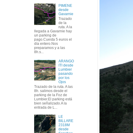
PIMENE
desde
Gavarnie
Trazado
de la
ruta. A la
llegada a Gavarnie hay
un parking de
pago.Cuesta 5 euros el
día entero.Nos
preparamos y a las
8h.s...
ARANGO
ITI desde
Lumbier
pasando
por los
Ojos
Trazado de la ruta. A las
8h. salimos desde el
parking de la Foz de
Lumbier.El parking está
bien señalizado.A la
entrada de L...
LE
BILLARE
2318M
desde