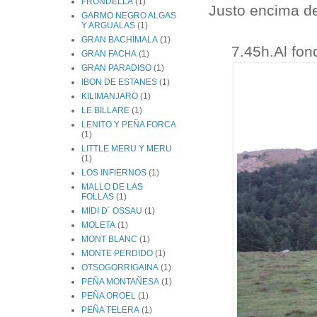
FRONDELLA
(1)
Justo encima d
GARMO NEGRO ALGAS
Y ARGUALAS
(1)
GRAN BACHIMALA
(1)
7.45h.Al fo
GRAN FACHA
(1)
GRAN PARADISO
(1)
IBON DE ESTANES
(1)
KILIMANJARO
(1)
LE BILLARE
(1)
LENITO Y PEÑA FORCA
(1)
LITTLE MERU Y MERU
(1)
LOS INFIERNOS
(1)
MALLO DE LAS
FOLLAS
(1)
MIDI D´ OSSAU
(1)
MOLETA
(1)
MONT BLANC
(1)
MONTE PERDIDO
(1)
OTSOGORRIGAINA
(1)
PEÑA MONTAÑESA
(1)
PEÑA OROEL
(1)
PEÑA TELERA
(1)