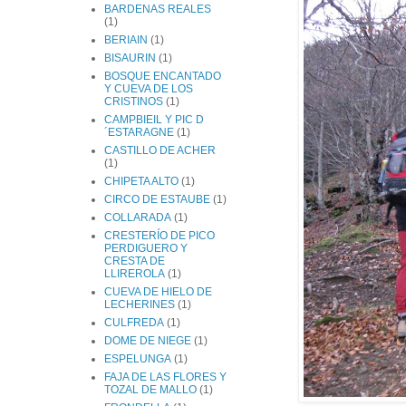
BARDENAS REALES
(1)
BERIAIN
(1)
BISAURIN
(1)
BOSQUE ENCANTADO
Y CUEVA DE LOS
CRISTINOS
(1)
CAMPBIEIL Y PIC D
´ESTARAGNE
(1)
CASTILLO DE ACHER
(1)
CHIPETA ALTO
(1)
CIRCO DE ESTAUBE
(1)
COLLARADA
(1)
CRESTERÍO DE PICO
PERDIGUERO Y
CRESTA DE
LLIREROLA
(1)
CUEVA DE HIELO DE
LECHERINES
(1)
CULFREDA
(1)
DOME DE NIEGE
(1)
ESPELUNGA
(1)
FAJA DE LAS FLORES Y
TOZAL DE MALLO
(1)