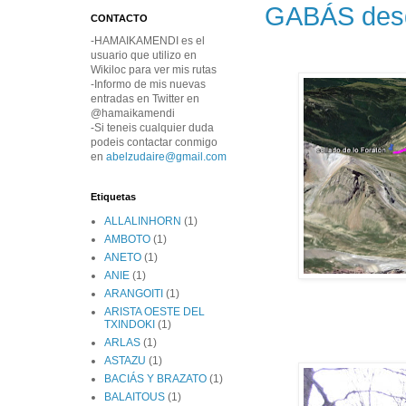
GABÁS desd
CONTACTO
-HAMAIKAMENDI es el
usuario que utilizo en
Wikiloc para ver mis rutas
-Informo de mis nuevas
entradas en Twitter en
@hamaikamendi
-Si teneis cualquier duda
podeis contactar conmigo
en
abelzudaire@gmail.com
Etiquetas
ALLALINHORN
(1)
AMBOTO
(1)
ANETO
(1)
ANIE
(1)
ARANGOITI
(1)
ARISTA OESTE DEL
TXINDOKI
(1)
ARLAS
(1)
ASTAZU
(1)
BACIÁS Y BRAZATO
(1)
BALAITOUS
(1)