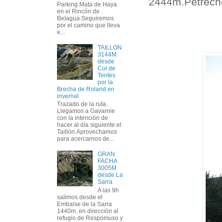
2444m.Petreche
Parking Mata de Haya
en el Rincón de
Belagua.Seguiremos
por el camino que lleva
e...
TAILLON
3144M.
desde
Col de
Tentes
por la
Brecha de Roland en
invernal
Trazado de la ruta.
Llegamos a Gavarnie
con la intención de
hacer al día siguiente el
Taillón.Aprovechamos
para acercarnos de...
GRAN
FACHA
3005M
desde La
Sarra
A las 9h
salimos desde el
Embalse de la Sarra
1440m. en dirección al
refugio de Respomuso y