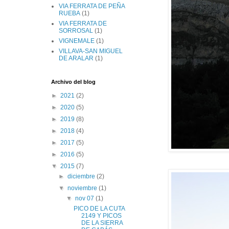
VIA FERRATA DE PEÑA
RUEBA
(1)
VIA FERRATA DE
SORROSAL
(1)
VIGNEMALE
(1)
VILLAVA-SAN MIGUEL
DE ARALAR
(1)
Archivo del blog
►
2021
(2)
►
2020
(5)
►
2019
(8)
►
2018
(4)
►
2017
(5)
►
2016
(5)
▼
2015
(7)
►
diciembre
(2)
▼
noviembre
(1)
▼
nov 07
(1)
PICO DE LA CUTA
2149 Y PICOS
DE LA SIERRA