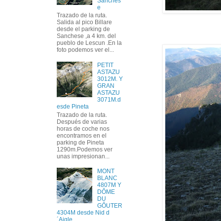
Sanches
e
Trazado de la ruta.
Salida al pico Billare
desde el parking de
Sanchese ,a 4 km. del
pueblo de Lescun .En la
foto podemos ver el...
PETIT
ASTAZU
3012M. Y
GRAN
ASTAZU
3071M.d
esde Pineta
Trazado de la ruta.
Después de varias
horas de coche nos
encontramos en el
parking de Pineta
1290m.Podemos ver
unas impresionan...
MONT
BLANC
4807M Y
DÔME
DU
GÔUTER
4304M desde Nid d
´Aigle.