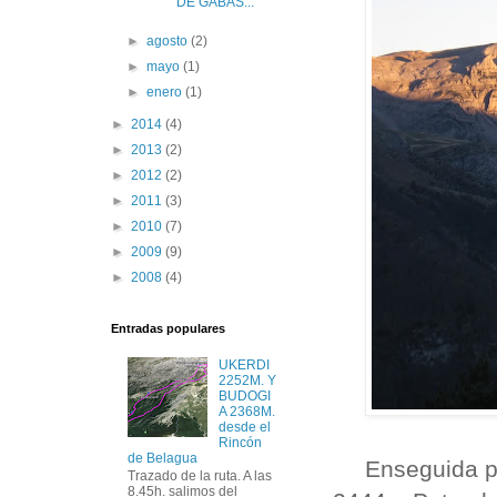
DE GABÁS...
►
agosto
(2)
►
mayo
(1)
►
enero
(1)
►
2014
(4)
►
2013
(2)
►
2012
(2)
►
2011
(3)
►
2010
(7)
►
2009
(9)
►
2008
(4)
Entradas populares
UKERDI
2252M. Y
BUDOGI
A 2368M.
desde el
Rincón
de Belagua
Enseguida p
Trazado de la ruta. A las
8.45h. salimos del