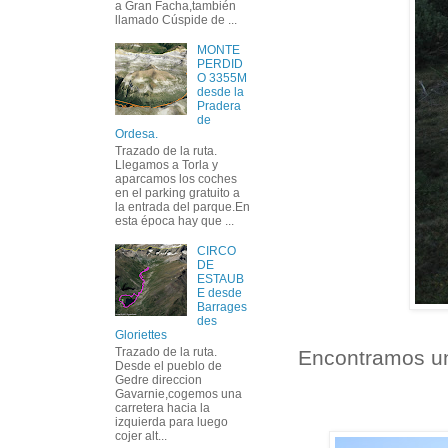
a Gran Facha,también
llamado Cúspide de ...
MONTE
PERDID
O 3355M
desde la
Pradera
de
Ordesa.
Trazado de la ruta.
Llegamos a Torla y
aparcamos los coches
en el parking gratuito a
la entrada del parque.En
esta época hay que ...
CIRCO
DE
ESTAUB
E desde
Barrages
des
Gloriettes
Trazado de la ruta.
Encontramos un 
Desde el pueblo de
Gedre direccion
Gavarnie,cogemos una
carretera hacia la
izquierda para luego
cojer alt...