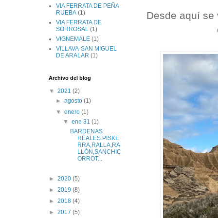
VIA FERRATA DE PEÑA
RUEBA
(1)
Desde aquí se v
VIA FERRATA DE
SORROSAL
(1)
VIGNEMALE
(1)
VILLAVA-SAN MIGUEL
DE ARALAR
(1)
Archivo del blog
▼
2021
(2)
►
agosto
(1)
▼
enero
(1)
▼
ene 31
(1)
BARDENAS
REALES.PISKE
RRA,RALLA,RA
LLÓN,SANCHIC
ORROT...
►
2020
(5)
►
2019
(8)
►
2018
(4)
►
2017
(5)