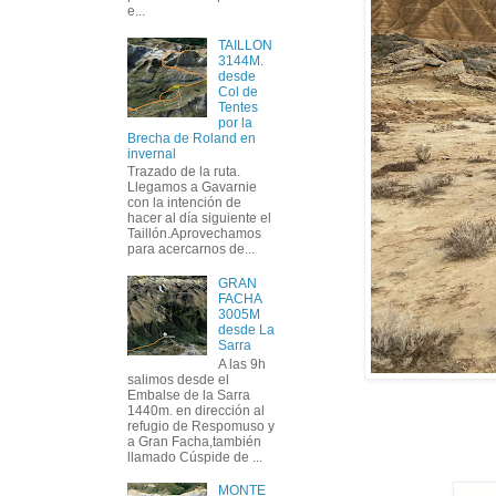
e...
TAILLON
3144M.
desde
Col de
Tentes
por la
Brecha de Roland en
invernal
Trazado de la ruta.
Llegamos a Gavarnie
con la intención de
hacer al día siguiente el
Taillón.Aprovechamos
para acercarnos de...
GRAN
FACHA
3005M
desde La
Sarra
A las 9h
salimos desde el
Embalse de la Sarra
1440m. en dirección al
refugio de Respomuso y
a Gran Facha,también
llamado Cúspide de ...
MONTE