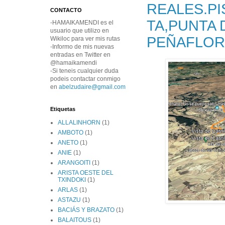
REALES.P
CONTACTO
TA,PUNTA 
-HAMAIKAMENDI es el
usuario que utilizo en
PEÑAFLOR
Wikiloc para ver mis rutas
-Informo de mis nuevas
entradas en Twitter en
@hamaikamendi
-Si teneis cualquier duda
podeis contactar conmigo
en
abelzudaire@gmail.com
Etiquetas
ALLALINHORN
(1)
AMBOTO
(1)
ANETO
(1)
ANIE
(1)
ARANGOITI
(1)
ARISTA OESTE DEL
TXINDOKI
(1)
ARLAS
(1)
ASTAZU
(1)
BACIÁS Y BRAZATO
(1)
BALAITOUS
(1)