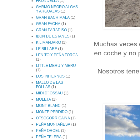
FRONDELLA
(1)
GARMO NEGRO ALGAS
Y ARGUALAS
(1)
GRAN BACHIMALA
(1)
GRAN FACHA
(1)
GRAN PARADISO
(1)
IBON DE ESTANES
(1)
Muchas veces 
KILIMANJARO
(1)
LE BILLARE
(1)
en coche y no 
LENITO Y PEÑA FORCA
(1)
LITTLE MERU Y MERU
Nosotros tene
(1)
LOS INFIERNOS
(1)
MALLO DE LAS
FOLLAS
(1)
MIDI D´ OSSAU
(1)
MOLETA
(1)
MONT BLANC
(1)
MONTE PERDIDO
(1)
OTSOGORRIGAINA
(1)
PEÑA MONTAÑESA
(1)
PEÑA OROEL
(1)
PEÑA TELERA
(1)