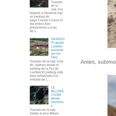
Trazado
de la
ruta. A la
llegada a Gavarnie hay
un parking de
pago.Cuesta 5 euros el
día entero.Nos
preparamos y a las
8h.s...
ARANGO
ITI desde
Lumbier
pasando
por los
Ojos
Antes, subimo
Trazado de la ruta. A las
8h. salimos desde el
parking de la Foz de
Lumbier.El parking está
bien señalizado.A la
entrada de L...
LE
BILLARE
2318M
desde
Sanches
e
Trazado de la ruta.
Salida al pico Billare