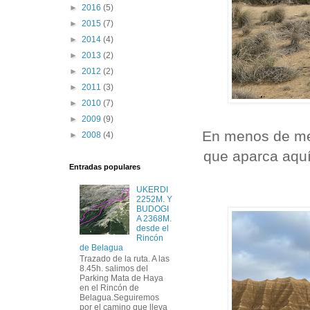
►
2016
(5)
►
2015
(7)
►
2014
(4)
►
2013
(2)
►
2012
(2)
►
2011
(3)
►
2010
(7)
►
2009
(9)
En menos de med
►
2008
(4)
que aparca aquí
Entradas populares
UKERDI
2252M. Y
BUDOGI
A 2368M.
desde el
Rincón
de Belagua
Trazado de la ruta. A las
8.45h. salimos del
Parking Mata de Haya
en el Rincón de
Belagua.Seguiremos
por el camino que lleva