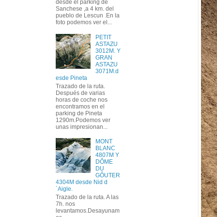
desde el parking de
Sanchese ,a 4 km. del
pueblo de Lescun .En la
foto podemos ver el...
PETIT
ASTAZU
3012M. Y
GRAN
ASTAZU
3071M.d
esde Pineta
Trazado de la ruta.
Después de varias
horas de coche nos
encontramos en el
parking de Pineta
1290m.Podemos ver
unas impresionan...
MONT
BLANC
4807M Y
DÔME
DU
GÔUTER
4304M desde Nid d
´Aigle.
Trazado de la ruta. A las
7h. nos
levantamos.Desayunam