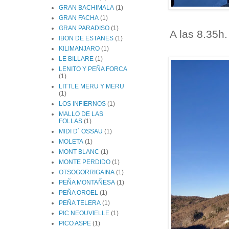
GRAN BACHIMALA
(1)
GRAN FACHA
(1)
GRAN PARADISO
(1)
A las 8.35h
IBON DE ESTANES
(1)
KILIMANJARO
(1)
LE BILLARE
(1)
LENITO Y PEÑA FORCA
(1)
LITTLE MERU Y MERU
(1)
LOS INFIERNOS
(1)
MALLO DE LAS
FOLLAS
(1)
MIDI D´ OSSAU
(1)
MOLETA
(1)
MONT BLANC
(1)
MONTE PERDIDO
(1)
OTSOGORRIGAINA
(1)
PEÑA MONTAÑESA
(1)
PEÑA OROEL
(1)
PEÑA TELERA
(1)
PIC NEOUVIELLE
(1)
PICO ASPE
(1)