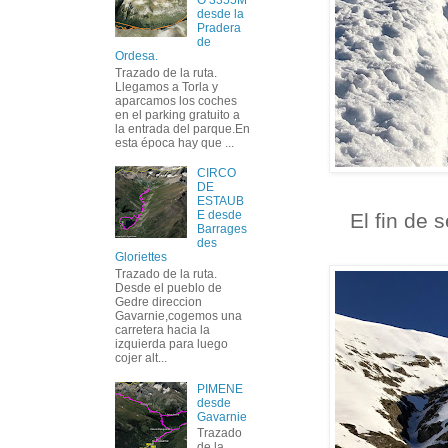
O 3355M
desde la
Pradera
de
Ordesa.
Trazado de la ruta.
Llegamos a Torla y
aparcamos los coches
en el parking gratuito a
la entrada del parque.En
esta época hay que ...
CIRCO
DE
ESTAUB
E desde
El fin de
Barrages
des
Gloriettes
Trazado de la ruta.
Desde el pueblo de
Gedre direccion
Gavarnie,cogemos una
carretera hacia la
izquierda para luego
cojer alt...
PIMENE
desde
Gavarnie
Trazado
de la