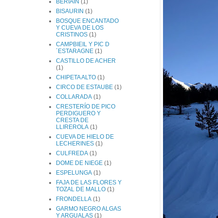
BERIAIN
(1)
BISAURIN
(1)
BOSQUE ENCANTADO
Y CUEVA DE LOS
CRISTINOS
(1)
CAMPBIEIL Y PIC D
´ESTARAGNE
(1)
CASTILLO DE ACHER
(1)
CHIPETA ALTO
(1)
CIRCO DE ESTAUBE
(1)
COLLARADA
(1)
CRESTERÍO DE PICO
PERDIGUERO Y
CRESTA DE
LLIREROLA
(1)
CUEVA DE HIELO DE
LECHERINES
(1)
CULFREDA
(1)
DOME DE NIEGE
(1)
ESPELUNGA
(1)
FAJA DE LAS FLORES Y
TOZAL DE MALLO
(1)
FRONDELLA
(1)
GARMO NEGRO ALGAS
Y ARGUALAS
(1)