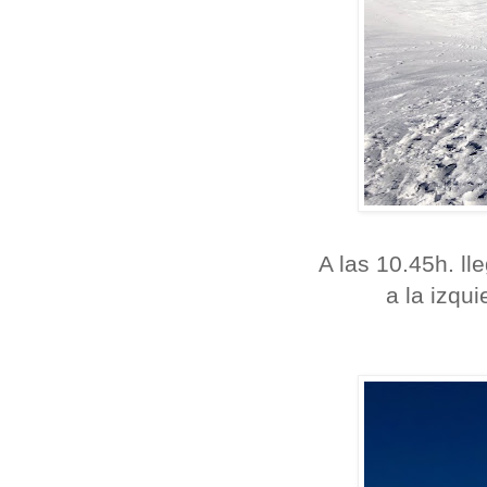
A las 10.45h. l
a la izqu