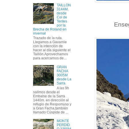
TAILLON
3144M.
desde
Col de
Tentes
Enseg
por la
Brecha de Roland en
invernal
Trazado de la ruta.
Llegamos a Gavarnie
con la intención de
hacer al día siguiente el
Taillón.Aprovechamos
para acercarnos de...
GRAN
FACHA
3005M
desde La
Sarra
A las 9h
salimos desde el
Embalse de la Sarra
1440m. en dirección al
refugio de Respomuso y
a Gran Facha,también
llamado Cúspide de ...
MONTE
PERDID