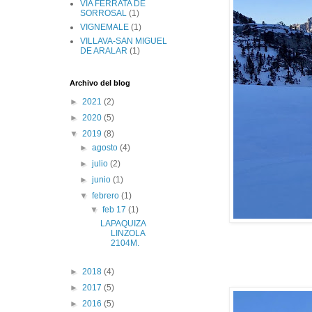
VIA FERRATA DE
SORROSAL
(1)
VIGNEMALE
(1)
VILLAVA-SAN MIGUEL
DE ARALAR
(1)
Archivo del blog
►
2021
(2)
►
2020
(5)
▼
2019
(8)
►
agosto
(4)
►
julio
(2)
►
junio
(1)
▼
febrero
(1)
▼
feb 17
(1)
LAPAQUIZA
LINZOLA
2104M.
►
2018
(4)
►
2017
(5)
►
2016
(5)