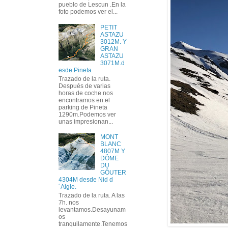
pueblo de Lescun .En la
foto podemos ver el...
PETIT
ASTAZU
3012M. Y
GRAN
ASTAZU
3071M.d
esde Pineta
Trazado de la ruta.
Después de varias
horas de coche nos
encontramos en el
parking de Pineta
1290m.Podemos ver
unas impresionan...
MONT
BLANC
4807M Y
DÔME
DU
GÔUTER
4304M desde Nid d
´Aigle.
Trazado de la ruta. A las
7h. nos
levantamos.Desayunam
os
tranquilamente.Tenemos