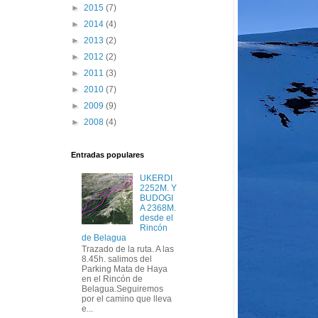
►
2015
(7)
►
2014
(4)
►
2013
(2)
►
2012
(2)
►
2011
(3)
►
2010
(7)
►
2009
(9)
►
2008
(4)
Entradas populares
UKERDI
2252M. Y
BUDOGI
A 2368M.
desde el
Rincón
de Belagua
Trazado de la ruta. A las
8.45h. salimos del
Parking Mata de Haya
en el Rincón de
Belagua.Seguiremos
por el camino que lleva
e...