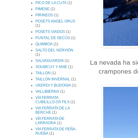
PICO DE LA CUTA
(1)
PIMENE
(1)
PIRINEOS
(1)
POSETS ANGEL ORUS
(1)
POSETS VIADOS
(1)
PUNTAL DE SECÚS
(1)
QUIMBOA
(1)
SALTO DEL NERVIÓN
(1)
SALVAGUARDIA
(1)
La nevada ha si
SOUMCUY Y ANIE
(1)
crampones de
TAILLON
(1)
TAILLON INVERNAL
(1)
UKERDI Y BUDOGIA
(1)
VALLIBIERNA
(1)
VÍA FERRATA
CUBILILLO-OS FILS
(1)
VIA FERRATA DE LA
BERCHE
(1)
VÍA FERRATA DE
LARRAONA
(1)
VIA FERRATA DE PEÑA
RUEBA
(1)