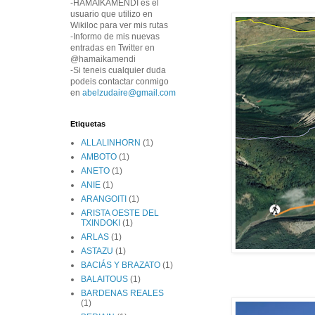
-HAMAIKAMENDI es el
usuario que utilizo en
Wikiloc para ver mis rutas
-Informo de mis nuevas
entradas en Twitter en
@hamaikamendi
-Si teneis cualquier duda
podeis contactar conmigo
en
abelzudaire@gmail.com
Etiquetas
ALLALINHORN
(1)
AMBOTO
(1)
ANETO
(1)
ANIE
(1)
ARANGOITI
(1)
ARISTA OESTE DEL
TXINDOKI
(1)
ARLAS
(1)
ASTAZU
(1)
BACIÁS Y BRAZATO
(1)
BALAITOUS
(1)
BARDENAS REALES
(1)