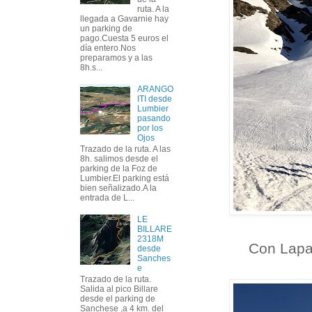
ruta. A la
llegada a Gavarnie hay
un parking de
pago.Cuesta 5 euros el
día entero.Nos
preparamos y a las
8h.s...
ARANGO
ITI desde
Lumbier
pasando
por los
Ojos
Trazado de la ruta. A las
8h. salimos desde el
parking de la Foz de
Lumbier.El parking está
bien señalizado.A la
entrada de L...
LE
BILLARE
2318M
Con Lapa
desde
Sanches
e
Trazado de la ruta.
Salida al pico Billare
desde el parking de
Sanchese ,a 4 km. del