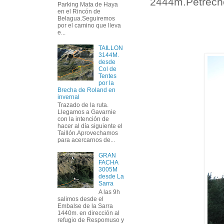
2444m.Petreche
Parking Mata de Haya
en el Rincón de
Belagua.Seguiremos
por el camino que lleva
e...
TAILLON
3144M.
desde
Col de
Tentes
por la
Brecha de Roland en
invernal
Trazado de la ruta.
Llegamos a Gavarnie
con la intención de
hacer al día siguiente el
Taillón.Aprovechamos
para acercarnos de...
GRAN
FACHA
3005M
desde La
Sarra
A las 9h
salimos desde el
Embalse de la Sarra
1440m. en dirección al
refugio de Respomuso y