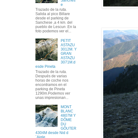
Sanches
e
Trazado de la ruta.
Salida al pico Billare
desde el parking de
Sanchese ,a 4 km. del
pueblo de Lescun .En la
foto podemos ver el...
PETIT
ASTAZU
3012M. Y
GRAN
ASTAZU
3071M.d
esde Pineta
Trazado de la ruta.
Después de varias
horas de coche nos
encontramos en el
parking de Pineta
1290m.Podemos ver
unas impresionan...
MONT
BLANC
4807M Y
DÔME
DU
GÔUTER
4304M desde Nid d
´Aigle.