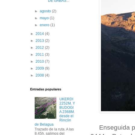
DE GABÁS...
►
agosto
(2)
►
mayo
(1)
►
enero
(1)
►
2014
(4)
►
2013
(2)
►
2012
(2)
►
2011
(3)
►
2010
(7)
►
2009
(9)
►
2008
(4)
Entradas populares
UKERDI
2252M. Y
BUDOGI
A 2368M.
desde el
Rincón
de Belagua
Enseguida p
Trazado de la ruta. A las
8.45h. salimos del