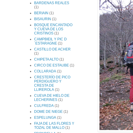
BARDENAS REALES
(1)
BERIAIN
(1)
BISAURIN
(1)
BOSQUE ENCANTADO
Y CUEVA DE LOS
CRISTINOS
(1)
CAMPBIEIL Y PIC D
´ESTARAGNE
(1)
CASTILLO DE ACHER
(1)
CHIPETA ALTO
(1)
CIRCO DE ESTAUBE
(1)
COLLARADA
(1)
CRESTERÍO DE PICO
PERDIGUERO Y
CRESTA DE
LLIREROLA
(1)
CUEVA DE HIELO DE
LECHERINES
(1)
CULFREDA
(1)
DOME DE NIEGE
(1)
ESPELUNGA
(1)
FAJA DE LAS FLORES Y
TOZAL DE MALLO
(1)