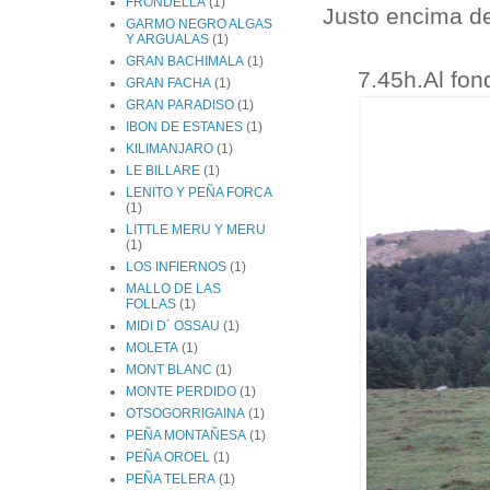
FRONDELLA
(1)
Justo encima d
GARMO NEGRO ALGAS
Y ARGUALAS
(1)
GRAN BACHIMALA
(1)
7.45h.Al fo
GRAN FACHA
(1)
GRAN PARADISO
(1)
IBON DE ESTANES
(1)
KILIMANJARO
(1)
LE BILLARE
(1)
LENITO Y PEÑA FORCA
(1)
LITTLE MERU Y MERU
(1)
LOS INFIERNOS
(1)
MALLO DE LAS
FOLLAS
(1)
MIDI D´ OSSAU
(1)
MOLETA
(1)
MONT BLANC
(1)
MONTE PERDIDO
(1)
OTSOGORRIGAINA
(1)
PEÑA MONTAÑESA
(1)
PEÑA OROEL
(1)
PEÑA TELERA
(1)