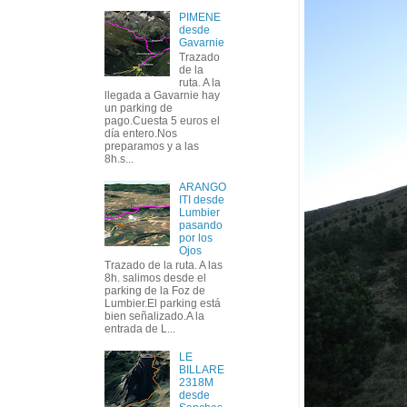
PIMENE
desde
Gavarnie
Trazado
de la
ruta. A la
llegada a Gavarnie hay
un parking de
pago.Cuesta 5 euros el
día entero.Nos
preparamos y a las
8h.s...
ARANGO
ITI desde
Lumbier
pasando
por los
Ojos
Trazado de la ruta. A las
8h. salimos desde el
parking de la Foz de
Lumbier.El parking está
bien señalizado.A la
entrada de L...
LE
BILLARE
2318M
desde