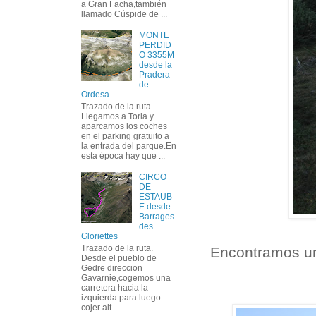
a Gran Facha,también
llamado Cúspide de ...
MONTE
PERDID
O 3355M
desde la
Pradera
de
Ordesa.
Trazado de la ruta.
Llegamos a Torla y
aparcamos los coches
en el parking gratuito a
la entrada del parque.En
esta época hay que ...
CIRCO
DE
ESTAUB
E desde
Barrages
des
Gloriettes
Trazado de la ruta.
Encontramos un 
Desde el pueblo de
Gedre direccion
Gavarnie,cogemos una
carretera hacia la
izquierda para luego
cojer alt...