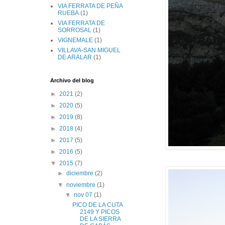
VIA FERRATA DE PEÑA
RUEBA
(1)
VIA FERRATA DE
SORROSAL
(1)
VIGNEMALE
(1)
VILLAVA-SAN MIGUEL
DE ARALAR
(1)
Archivo del blog
►
2021
(2)
►
2020
(5)
►
2019
(8)
►
2018
(4)
►
2017
(5)
►
2016
(5)
▼
2015
(7)
►
diciembre
(2)
▼
noviembre
(1)
▼
nov 07
(1)
PICO DE LA CUTA
2149 Y PICOS
DE LA SIERRA