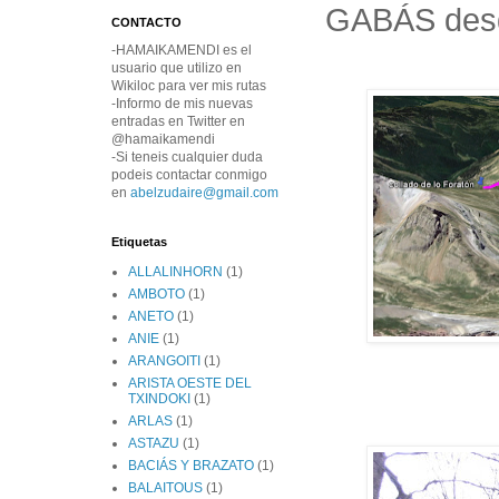
GABÁS desd
CONTACTO
-HAMAIKAMENDI es el
usuario que utilizo en
Wikiloc para ver mis rutas
-Informo de mis nuevas
entradas en Twitter en
@hamaikamendi
-Si teneis cualquier duda
podeis contactar conmigo
en
abelzudaire@gmail.com
Etiquetas
ALLALINHORN
(1)
AMBOTO
(1)
ANETO
(1)
ANIE
(1)
ARANGOITI
(1)
ARISTA OESTE DEL
TXINDOKI
(1)
ARLAS
(1)
ASTAZU
(1)
BACIÁS Y BRAZATO
(1)
BALAITOUS
(1)