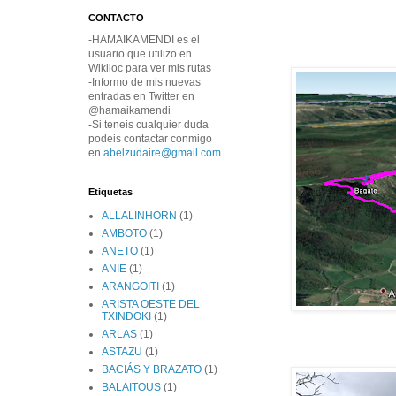
CONTACTO
-HAMAIKAMENDI es el
usuario que utilizo en
Wikiloc para ver mis rutas
-Informo de mis nuevas
entradas en Twitter en
@hamaikamendi
-Si teneis cualquier duda
podeis contactar conmigo
en
abelzudaire@gmail.com
Etiquetas
ALLALINHORN
(1)
AMBOTO
(1)
ANETO
(1)
ANIE
(1)
ARANGOITI
(1)
ARISTA OESTE DEL
TXINDOKI
(1)
ARLAS
(1)
ASTAZU
(1)
BACIÁS Y BRAZATO
(1)
BALAITOUS
(1)