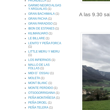
FRONDELLA
(1)
GARMO NEGRO ALGAS
Y ARGUALAS
(1)
A las 9.30 s
GRAN BACHIMALA
(1)
GRAN FACHA
(1)
GRAN PARADISO
(1)
IBON DE ESTANES
(1)
KILIMANJARO
(1)
LE BILLARE
(1)
LENITO Y PEÑA FORCA
(1)
LITTLE MERU Y MERU
(1)
LOS INFIERNOS
(1)
MALLO DE LAS
FOLLAS
(1)
MIDI D´ OSSAU
(1)
MOLETA
(1)
MONT BLANC
(1)
MONTE PERDIDO
(1)
OTSOGORRIGAINA
(1)
PEÑA MONTAÑESA
(1)
PEÑA OROEL
(1)
PEÑA TELERA
(1)