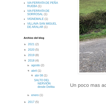
VIA FERRATA DE PEÑA
RUEBA
(1)
VIA FERRATA DE
SORROSAL
(1)
VIGNEMALE
(1)
VILLAVA-SAN MIGUEL
DE ARALAR
(1)
Archivo del blog
►
2021
(2)
►
2020
(5)
►
2019
(8)
▼
2018
(4)
►
agosto
(2)
▼
abril
(1)
▼
abr 08
(1)
SALTO DEL
NERVIÓN
Un poco mas ade
desde Delika
►
enero
(1)
►
2017
(5)