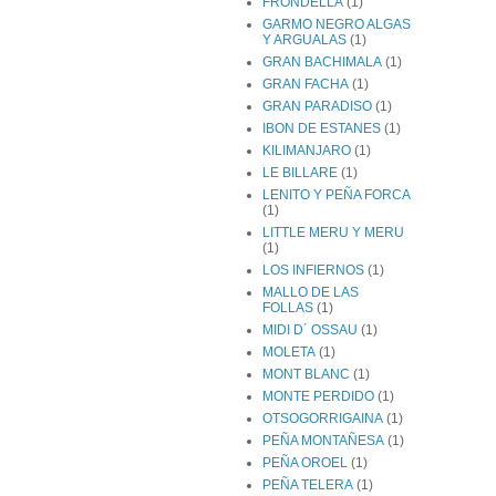
FRONDELLA
(1)
GARMO NEGRO ALGAS
Y ARGUALAS
(1)
GRAN BACHIMALA
(1)
GRAN FACHA
(1)
GRAN PARADISO
(1)
IBON DE ESTANES
(1)
KILIMANJARO
(1)
LE BILLARE
(1)
LENITO Y PEÑA FORCA
(1)
LITTLE MERU Y MERU
(1)
LOS INFIERNOS
(1)
MALLO DE LAS
FOLLAS
(1)
MIDI D´ OSSAU
(1)
MOLETA
(1)
MONT BLANC
(1)
MONTE PERDIDO
(1)
OTSOGORRIGAINA
(1)
PEÑA MONTAÑESA
(1)
PEÑA OROEL
(1)
PEÑA TELERA
(1)