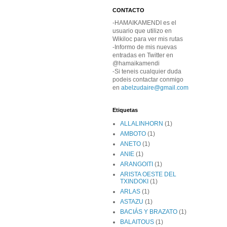
CONTACTO
-HAMAIKAMENDI es el
usuario que utilizo en
Wikiloc para ver mis rutas
-Informo de mis nuevas
entradas en Twitter en
@hamaikamendi
-Si teneis cualquier duda
podeis contactar conmigo
en
abelzudaire@gmail.com
Etiquetas
ALLALINHORN
(1)
AMBOTO
(1)
ANETO
(1)
ANIE
(1)
ARANGOITI
(1)
ARISTA OESTE DEL
TXINDOKI
(1)
ARLAS
(1)
ASTAZU
(1)
BACIÁS Y BRAZATO
(1)
BALAITOUS
(1)