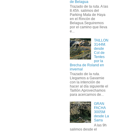
de Belagua
Trazado de la ruta. A las
8.45h. salimos del
Parking Mata de Haya
en el Rincón de
Belagua.Seguiremos
por el camino que lleva
e...
TAILLON
3144M.
desde
Col de
Tentes
por la
Brecha de Roland en
invernal
Trazado de la ruta.
Llegamos a Gavarnie
con la intención de
hacer al día siguiente el
Taillón.Aprovechamos
para acercarnos de...
GRAN
FACHA
3005M
desde La
Sarra
A las 9h
salimos desde el