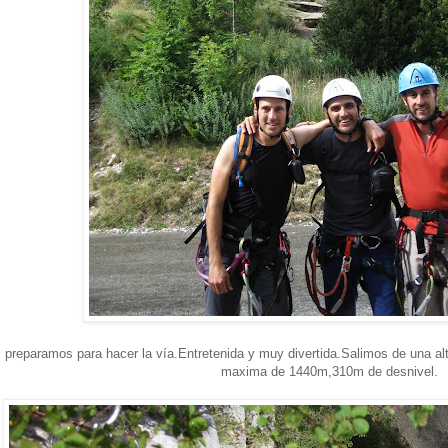
 preparamos para hacer la vía.Entretenida y muy divertida.Salimos de una al
maxima de 1440m,310m de desnivel.