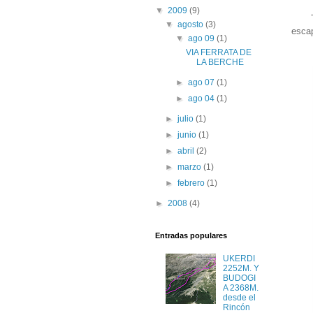
▼
2009
(9)
▼
agosto
(3)
escap
▼
ago 09
(1)
VIA FERRATA DE
LA BERCHE
►
ago 07
(1)
►
ago 04
(1)
►
julio
(1)
►
junio
(1)
►
abril
(2)
►
marzo
(1)
►
febrero
(1)
►
2008
(4)
Entradas populares
UKERDI
2252M. Y
BUDOGI
A 2368M.
desde el
Rincón